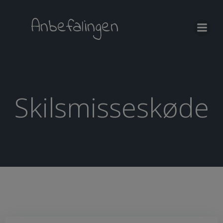
Videre
til
Anbefalingen
indhold
Skilsmisseskøde