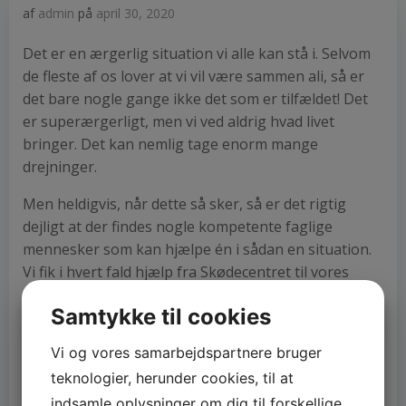
af
admin
på
april 30, 2020
Det er en ærgerlig situation vi alle kan stå i. Selvom
de fleste af os lover at vi vil være sammen ali, så er
det bare nogle gange ikke det som er tilfældet! Det
er superærgerligt, men vi ved aldrig hvad livet
bringer. Det kan nemlig tage enorm mange
drejninger.
Men heldigvis, når dette så sker, så er det rigtig
dejligt at der findes nogle kompetente faglige
mennesker som kan hjælpe én i sådan en situation.
Vi fik i hvert fald hjælp fra Skødecentret til vores
skilsmisseskøde
. Vi kontaktede dem efter vi blev
Samtykke til cookies
fanget af deres mange års erfaring og antal sager
de udførte om året. Vi var sikre på at de ville hjælpe
Vi og vores samarbejdspartnere bruger
os på rette vej.
teknologier, herunder cookies, til at
Vi gennemgik vores sag med advokaten og han
indsamle oplysninger om dig til forskellige