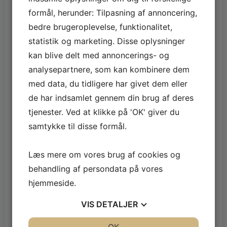
stillede os alle nødvendige spørgsmål. Efterfølgende
formål, herunder: Tilpasning af annoncering,
havde vi kun et enkelt opkald med ham, og ellers var
bedre brugeroplevelse, funktionalitet,
hele processen simpelthen så dejlig.
statistik og marketing. Disse oplysninger
Vi har, både min eks og jeg, følt os trygge hele vejen
kan blive delt med annoncerings- og
igennem, og det har bare været så rart at man ikke
analysepartnere, som kan kombinere dem
har modtaget alverdens opkald, spørgsmål osv. så
med data, du tidligere har givet dem eller
man hele tiden skulle tænke på det. Vi kan helt klart
de har indsamlet gennem din brug af deres
anbefale skødecentret hvis du og din partner står i
tjenester. Ved at klikke på 'OK' giver du
den samme situation, og har brug for
samtykke til disse formål.
skilsmisseskøde.
Læs mere om vores brug af cookies og
Categories:
Erhverv
behandling af persondata på vores
hjemmeside.
Indlægsnavigation
Indlægsnavi
Forrige indlæg
Næste indlæg
VIS
DETALJER
Ingen svar
JA
NEJ
JA
NEJ