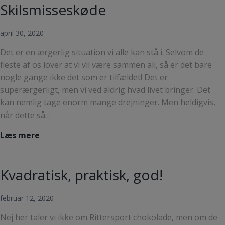
Skilsmisseskøde
poserne
i
fryseskabet
april 30, 2020
Det er en ærgerlig situation vi alle kan stå i. Selvom de
fleste af os lover at vi vil være sammen ali, så er det bare
nogle gange ikke det som er tilfældet! Det er
superærgerligt, men vi ved aldrig hvad livet bringer. Det
kan nemlig tage enorm mange drejninger. Men heldigvis,
når dette så…
Skilsmisseskøde
Læs mere
Kvadratisk, praktisk, god!
februar 12, 2020
Nej her taler vi ikke om Rittersport chokolade, men om de