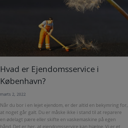
haveaffald
Hvad er Ejendomsservice i
København?
marts 2, 2022
Når du bor i en lejet ejendom, er der altid en bekymring for,
at noget går galt. Du er måske ikke i stand til at reparere
en ødelagt pære eller skifte en vaskemaskine på egen
hånd. Det er her, at ejendomsservice kan hjælpe. Vi er et