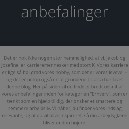
anbefalinger
Det er nok ikke nogen stor hemmelighed, at vi, Jakob og
Josefine, er karrieremennesker med stort K. Vores karriere
er lige så høj grad vores hobby, som det er vores levevej –
og det er netop også en af grundene til, at vi har lavet
denne blog. Her på siden vil du finde et bredt udsnit af
vores anbefalinger inden for kategorien ”Erhverv”, som er
tænkt som en hjælp til dig, der ønsker et smartere og
nemmere arbejdsliv. Vi håber, du finder vores indslag
relevante, og at du vil blive inspireret, så din arbejdsglæde
bliver endnu højere.