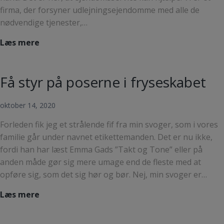
firma, der forsyner udlejningsejendomme med alle de
nødvendige tjenester,…
Hvad
Læs mere
er
Ejendomsservice
Få styr på poserne i fryseskabet
i
København?
oktober 14, 2020
Forleden fik jeg et strålende fif fra min svoger, som i vores
familie går under navnet etikettemanden. Det er nu ikke,
fordi han har læst Emma Gads ”Takt og Tone” eller på
anden måde gør sig mere umage end de fleste med at
opføre sig, som det sig hør og bør. Nej, min svoger er…
Få
Læs mere
styr
på