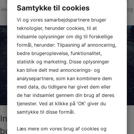
Vi håber, at du kan bruge vores anbefalinger til at få et
Samtykke til cookies
bedre og mere inspirerende arbejdsliv. God fornøjelse – og
god arbejdslyst!
Vi og vores samarbejdspartnere bruger
teknologier, herunder cookies, til at
indsamle oplysninger om dig til forskellige
formål, herunder: Tilpasning af annoncering,
bedre brugeroplevelse, funktionalitet,
statistik og marketing. Disse oplysninger
kan blive delt med annoncerings- og
analysepartnere, som kan kombinere dem
med data, du tidligere har givet dem eller
de har indsamlet gennem din brug af deres
tjenester. Ved at klikke på 'OK' giver du
samtykke til disse formål.
Indsamling af haveaffald: Sådan
bortskaffer du dit haveaffald
Læs mere om vores brug af cookies og