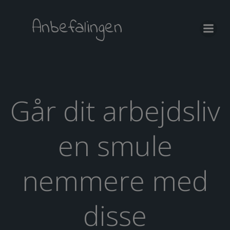
Videre
til
Anbefalingen
indhold
Går dit arbejdsliv
en smule
nemmere med
disse