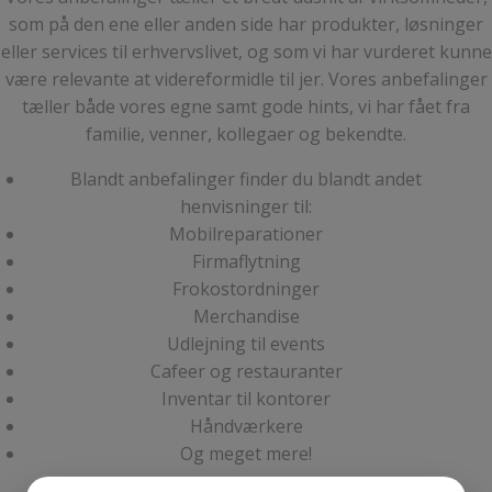
som på den ene eller anden side har produkter, løsninger
eller services til erhvervslivet, og som vi har vurderet kunne
være relevante at videreformidle til jer. Vores anbefalinger
tæller både vores egne samt gode hints, vi har fået fra
familie, venner, kollegaer og bekendte.
Blandt anbefalinger finder du blandt andet
henvisninger til:
Mobilreparationer
Firmaflytning
Frokostordninger
Merchandise
Udlejning til events
Cafeer og restauranter
Inventar til kontorer
Håndværkere
Og meget mere!