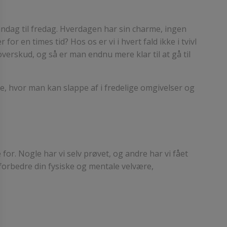
ndag til fredag. Hverdagen har sin charme, ingen
or en times tid? Hos os er vi i hvert fald ikke i tvivl
overskud, og så er man endnu mere klar til at gå til
se, hvor man kan slappe af i fredelige omgivelser og
or. Nogle har vi selv prøvet, og andre har vi fået
 forbedre din fysiske og mentale velvære,