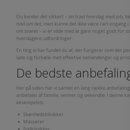
Du kender det sikkert – en travl hverdag med job, 
tvivl om det, men kunne det ikke være rart engang i me
om svaret – vi er vilde med at gøre noget godt for os
hverdagens udfordringer.
En ting vi har fundet du af, der fungerer som det pe
lade sig forkæle med effektive behandlinger og prod
De bedste anbefaling
Her på siden har vi samlet en lang række anbefalinge
anbefalet af familie, venner og bekendte. I denne k
eksempelvis:
Skønhedsklinikker
Massører
Fodklinikker