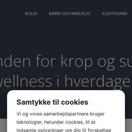
BOLIG
BØRN OG FAMILIELIV
ELEKTRONIK
inden for krop og 
ellness i hverdag
Samtykke til cookies
Vi og vores samarbejdspartnere bruger
teknologier, herunder cookies, til at
indsamle oplysninger om dig til forskellige