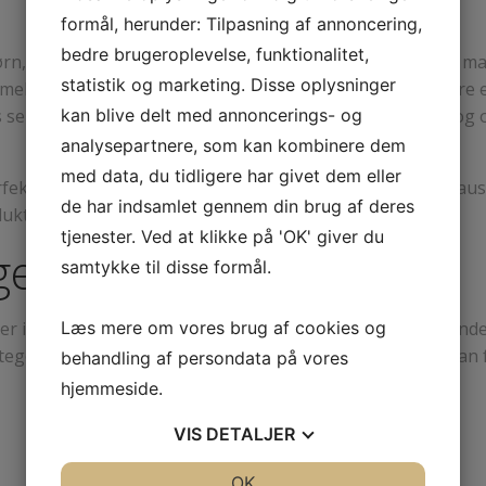
formål, herunder: Tilpasning af annoncering,
bedre brugeroplevelse, funktionalitet,
børn, indkøb og madlavning – mere eller mindre på repeat ma
statistik og marketing. Disse oplysninger
llem lige at bryde ud af de faste rutiner? Om det så bare er f
 selv midt i den travle hverdag. Det giver fornyet energi og 
kan blive delt med annoncerings- og
analysepartnere, som kan kombinere dem
med data, du tidligere har givet dem eller
rfekte afbræk er en tur hos en skønhedsklinik – en lille pau
de har indsamlet gennem din brug af deres
ukter.
tjenester. Ved at klikke på 'OK' giver du
er samlet ét sted
samtykke til disse formål.
r inden for krop og sundhed, som vi selv kan stå 100% inde f
Læs mere om vores brug af cookies og
ategori finder du professionelle virksomheder, der både kan
behandling af persondata på vores
hjemmeside.
VIS
DETALJER
JA
NEJ
OK
JA
NEJ