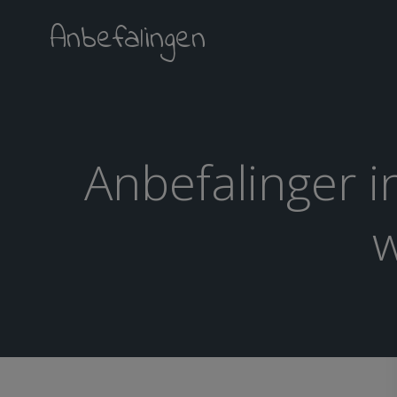
Videre
Anbefalingen
til
indhold
Anbefalinger 
w