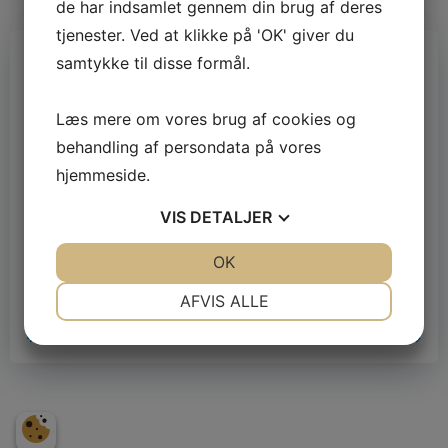
de har indsamlet gennem din brug af deres
tjenester. Ved at klikke på 'OK' giver du
af
admin
samtykke til disse formål.
april 30, 2020
Skilsmisseskøde
Læs mere om vores brug af cookies og
behandling af persondata på vores
Det er en ærgerlig situation vi alle kan stå i. Selvom
hjemmeside.
de fleste af os lover at vi vil være sammen ali, så er
det bare nogle gange ikke det som er tilfældet! Det
VIS
DETALJER
er superærgerligt, men vi ved aldrig hvad livet
bringer. Det kan nemlig tage enorm mange
JA
NEJ
OK
JA
NEJ
drejninger. Men heldigvis, når dette så […]
NØDVENDIGE
PRÆFERENCER
AFVIS ALLE
JA
NEJ
JA
NEJ
0
read more
MARKETING
STATISTIK