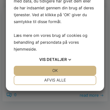
med data, du tidligere har givet dem eller
de har indsamlet gennem din brug af deres
af
Kirsten Olsen
tjenester. Ved at klikke på 'OK' giver du
september 28, 2022
samtykke til disse formål.
Hvad er en korttavle?
Læs mere om vores brug af cookies og
Korttavler er et kort, der kan bruges til at vise
behandling af persondata på vores
oplysninger om et bestemt område, en vagtplan
hjemmeside.
eller andet information. Det kan bruges til at vise
placeringen af funktioner, veje og andre vigtige
VIS
DETALJER
landemærker. Korttavler kan bruges både til
indendørs og udendørs brug. Hvordan planlægger
JA
NEJ
OK
JA
NEJ
man bedst på en arbejdsplads? Når man skal
NØDVENDIGE
PRÆFERENCER
AFVIS ALLE
planlægge et […]
JA
NEJ
JA
NEJ
0
read more
MARKETING
STATISTIK