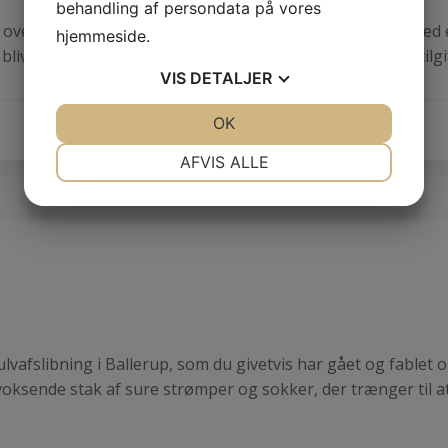
behandling af persondata på vores
ger over bæltet og får dig et duelighedsbevis i Middelfart. M
hjemmeside.
iver også i stand til at navigere efter et ægte søkort. I tilg
VIS
DETALJER
JA
NEJ
OK
JA
NEJ
NØDVENDIGE
PRÆFERENCER
AFVIS ALLE
JA
NEJ
JA
NEJ
MARKETING
STATISTIK
ulvafslibning i Ballerup, som du givetvis har gået og fable
oksende stak af sure strømper og sokker, der trænger til at 