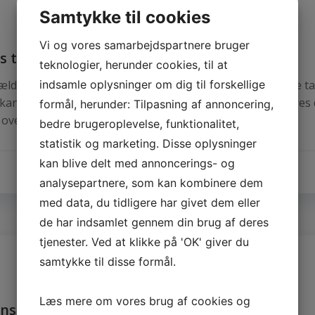
Samtykke til cookies
Vi og vores samarbejdspartnere bruger
 til Ishøjs Seniorklub
teknologier, herunder cookies, til at
 ældre mennesker med små gratisgaver, som f.eks. brugte ta
indsamle oplysninger om dig til forskellige
an være med til at sprede lidt lys og glæde i mange ældres
formål, herunder: Tilpasning af annoncering,
 overbringe Ishøjs Seniorklub […]
bedre brugeroplevelse, funktionalitet,
statistik og marketing. Disse oplysninger
kan blive delt med annoncerings- og
analysepartnere, som kan kombinere dem
med data, du tidligere har givet dem eller
de har indsamlet gennem din brug af deres
tjenester. Ved at klikke på 'OK' giver du
samtykke til disse formål.
Læs mere om vores brug af cookies og
nstige øer?